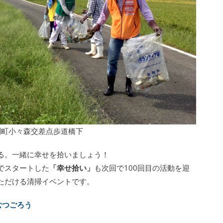
川副町小々森交差点歩道橋下
る。一緒に幸せを拾いましょう！
人でスタートした
「幸せ拾い」
も次回で100回目の活動を迎
ただける清掃イベントです。
むつごろう