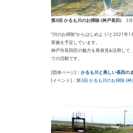
第3回 かるも川のお掃除 (神戸長田)
3月2
“川のお掃除”からはじめよう!と2021年
実施を予定しています。
神戸市長田区の魅力を再発見&活用して
ての活動です。
[団体ページ]：
かるも川と美しい長田のま
[イベント]：
第3回 かるも川のお掃除 (神