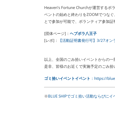
Heaven’s Fortune Churchが運営す
ベントの始めと終わりをZOOMでつな
とで参加が可能で、ボランティア参加証
[団体ページ]：
ヘブボラ八王子
[レポ]：
【活動証明書発行可】3/27オ
以上、全国のごみ拾いイベントからの一
是非、皆様のお近くで実施予定のごみ拾
ゴミ拾いイベントイベント
：https://blue
※
BLUE SHIPでゴミ拾い活動ならび