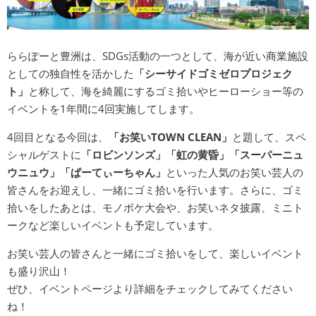
ららぽーと豊洲は、SDGs活動の一つとして、海が近い商業施設
としての独自性を活かした
「シーサイドゴミゼロプロジェク
ト」
と称して、海を綺麗にするゴミ拾いやヒーローショー等の
イベントを1年間に4回実施してします。
4回目となる今回は、
「お笑いTOWN CLEAN」
と題して、スペ
シャルゲストに
「ロビンソンズ」「虹の黄昏」「スーパーニュ
ウニュウ」「ぱーてぃーちゃん」
といった人気のお笑い芸人の
皆さんをお迎えし、一緒にゴミ拾いを行います。さらに、ゴミ
拾いをしたあとは、モノボケ大会や、お笑いネタ披露、ミニト
ークなど楽しいイベントも予定しています。
お笑い芸人の皆さんと一緒にゴミ拾いをして、楽しいイベント
も盛り沢山！
ぜひ、イベントページより詳細をチェックしてみてください
ね！